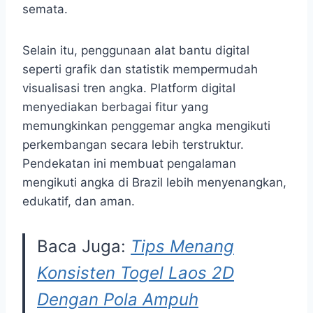
semata.
Selain itu, penggunaan alat bantu digital
seperti grafik dan statistik mempermudah
visualisasi tren angka. Platform digital
menyediakan berbagai fitur yang
memungkinkan penggemar angka mengikuti
perkembangan secara lebih terstruktur.
Pendekatan ini membuat pengalaman
mengikuti angka di Brazil lebih menyenangkan,
edukatif, dan aman.
Baca Juga:
Tips Menang
Konsisten Togel Laos 2D
Dengan Pola Ampuh