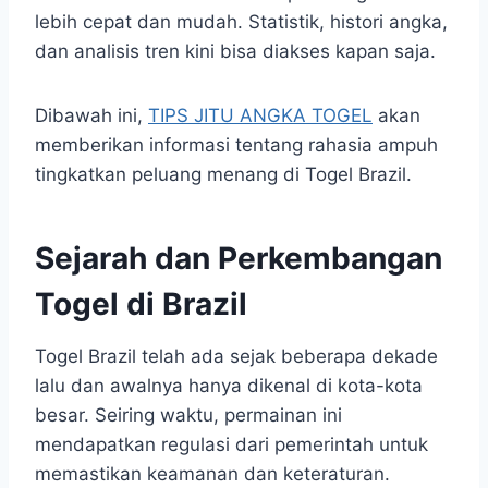
lebih cepat dan mudah. Statistik, histori angka,
dan analisis tren kini bisa diakses kapan saja.
Dibawah ini,
TIPS JITU ANGKA TOGEL
akan
memberikan informasi tentang rahasia ampuh
tingkatkan peluang menang di Togel Brazil.
Sejarah dan Perkembangan
Togel di Brazil
Togel Brazil telah ada sejak beberapa dekade
lalu dan awalnya hanya dikenal di kota-kota
besar. Seiring waktu, permainan ini
mendapatkan regulasi dari pemerintah untuk
memastikan keamanan dan keteraturan.