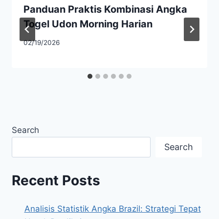
Panduan Praktis Kombinasi Angka
Togel Udon Morning Harian
02/19/2026
Search
Search
Recent Posts
Analisis Statistik Angka Brazil: Strategi Tepat