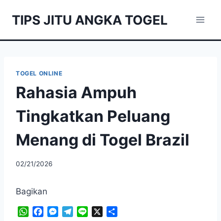
Skip
TIPS JITU ANGKA TOGEL
to
content
TOGEL ONLINE
Rahasia Ampuh
Tingkatkan Peluang
Menang di Togel Brazil
02/21/2026
Bagikan
W
F
M
T
L
X
S