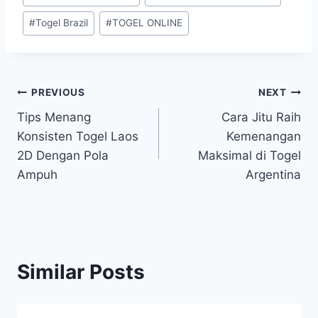
Tags:
#
Togel Brazil
#
TOGEL ONLINE
Post
PREVIOUS
NEXT
Tips Menang
Cara Jitu Raih
navigation
Konsisten Togel Laos
Kemenangan
2D Dengan Pola
Maksimal di Togel
Ampuh
Argentina
Similar Posts