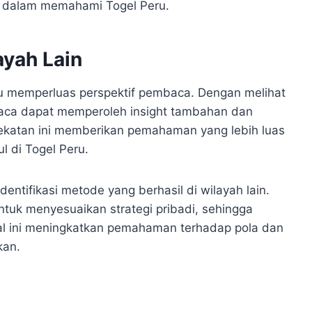
l dalam memahami Togel Peru.
yah Lain
u memperluas perspektif pembaca. Dengan melihat
baca dapat memperoleh insight tambahan dan
dekatan ini memberikan pemahaman yang lebih luas
 di Togel Peru.
entifikasi metode yang berhasil di wilayah lain.
ntuk menyesuaikan strategi pribadi, sehingga
Hal ini meningkatkan pemahaman terhadap pola dan
kan.