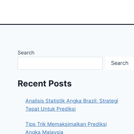
Search
Search
Recent Posts
Analisis Statistik Angka Brazil: Strategi
Tepat Untuk Prediksi
Tips Trik Memaksimalkan Prediksi
Angka Malaysia