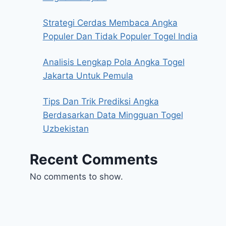
Strategi Cerdas Membaca Angka
Populer Dan Tidak Populer Togel India
Analisis Lengkap Pola Angka Togel
Jakarta Untuk Pemula
Tips Dan Trik Prediksi Angka
Berdasarkan Data Mingguan Togel
Uzbekistan
Recent Comments
No comments to show.