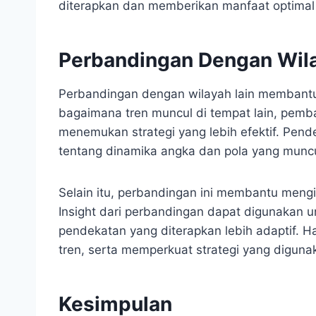
diterapkan dan memberikan manfaat optima
Perbandingan Dengan Wila
Perbandingan dengan wilayah lain membant
bagaimana tren muncul di tempat lain, pem
menemukan strategi yang lebih efektif. Pen
tentang dinamika angka dan pola yang muncul
Selain itu, perbandingan ini membantu mengid
Insight dari perbandingan dapat digunakan u
pendekatan yang diterapkan lebih adaptif. 
tren, serta memperkuat strategi yang diguna
Kesimpulan