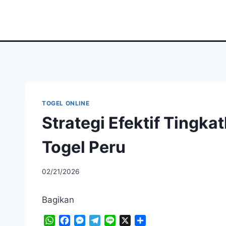
Skip
to
content
TOGEL ONLINE
Strategi Efektif Tingk
Togel Peru
02/21/2026
Bagikan
W
F
M
T
L
X
S