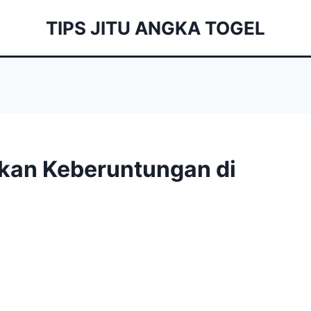
TIPS JITU ANGKA TOGEL
atkan Keberuntungan di