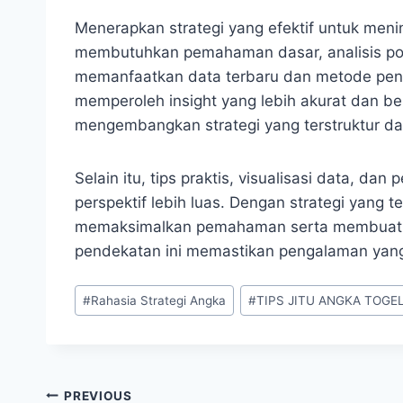
Menerapkan strategi yang efektif untuk men
membutuhkan pemahaman dasar, analisis pol
memanfaatkan data terbaru dan metode pen
memperoleh insight yang lebih akurat dan b
mengembangkan strategi yang terstruktur dan
Selain itu, tips praktis, visualisasi data, d
perspektif lebih luas. Dengan strategi yang
memaksimalkan pemahaman serta membuat ke
pendekatan ini memastikan pengalaman yang
Post
#
Rahasia Strategi Angka
#
TIPS JITU ANGKA TOGE
Tags:
Post
PREVIOUS