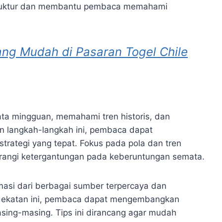
struktur dan membantu pembaca memahami
.
ng Mudah di Pasaran Togel Chile
data mingguan, memahami tren historis, dan
n langkah-langkah ini, pembaca dapat
ategi yang tepat. Fokus pada pola dan tren
rangi ketergantungan pada keberuntungan semata.
masi dari berbagai sumber terpercaya dan
ndekatan ini, pembaca dapat mengembangkan
sing-masing. Tips ini dirancang agar mudah