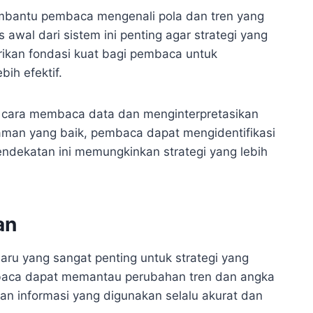
bantu pembaca mengenali pola dan tren yang
 awal dari sistem ini penting agar strategi yang
erikan fondasi kuat bagi pembaca untuk
ih efektif.
 cara membaca data dan menginterpretasikan
an yang baik, pembaca dapat mengidentifikasi
ndekatan ini memungkinkan strategi yang lebih
an
ru yang sangat penting untuk strategi yang
embaca dapat memantau perubahan tren dan angka
n informasi yang digunakan selalu akurat dan