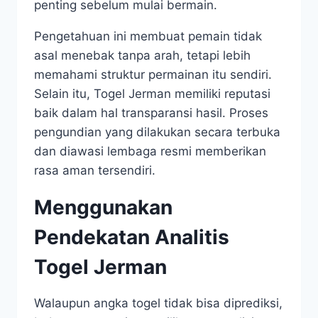
penting sebelum mulai bermain.
Pengetahuan ini membuat pemain tidak
asal menebak tanpa arah, tetapi lebih
memahami struktur permainan itu sendiri.
Selain itu, Togel Jerman memiliki reputasi
baik dalam hal transparansi hasil. Proses
pengundian yang dilakukan secara terbuka
dan diawasi lembaga resmi memberikan
rasa aman tersendiri.
Menggunakan
Pendekatan Analitis
Togel Jerman
Walaupun angka togel tidak bisa diprediksi,