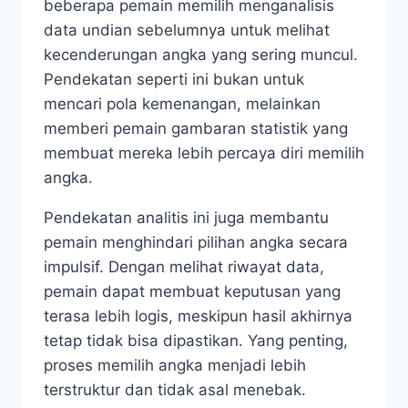
beberapa pemain memilih menganalisis
data undian sebelumnya untuk melihat
kecenderungan angka yang sering muncul.
Pendekatan seperti ini bukan untuk
mencari pola kemenangan, melainkan
memberi pemain gambaran statistik yang
membuat mereka lebih percaya diri memilih
angka.
Pendekatan analitis ini juga membantu
pemain menghindari pilihan angka secara
impulsif. Dengan melihat riwayat data,
pemain dapat membuat keputusan yang
terasa lebih logis, meskipun hasil akhirnya
tetap tidak bisa dipastikan. Yang penting,
proses memilih angka menjadi lebih
terstruktur dan tidak asal menebak.