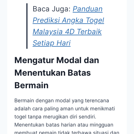
Baca Juga:
Panduan
Prediksi Angka Togel
Malaysia 4D Terbaik
Setiap Hari
Mengatur Modal dan
Menentukan Batas
Bermain
Bermain dengan modal yang terencana
adalah cara paling aman untuk menikmati
togel tanpa merugikan diri sendiri.
Menentukan batas harian atau mingguan
membuat pemain tidak terbawa situasi dan