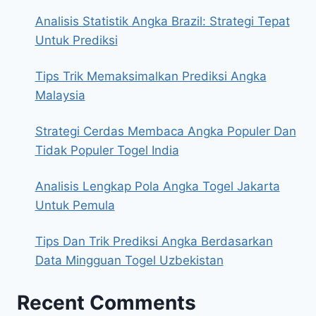
Analisis Statistik Angka Brazil: Strategi Tepat
Untuk Prediksi
Tips Trik Memaksimalkan Prediksi Angka
Malaysia
Strategi Cerdas Membaca Angka Populer Dan
Tidak Populer Togel India
Analisis Lengkap Pola Angka Togel Jakarta
Untuk Pemula
Tips Dan Trik Prediksi Angka Berdasarkan
Data Mingguan Togel Uzbekistan
Recent Comments