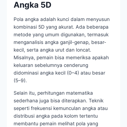
Angka 5D
Pola angka adalah kunci dalam menyusun
kombinasi 5D yang akurat. Ada beberapa
metode yang umum digunakan, termasuk
menganalisis angka ganjil-genap, besar-
kecil, serta angka urut dan loncat.
Misalnya, pemain bisa memeriksa apakah
keluaran sebelumnya cenderung
didominasi angka kecil (0–4) atau besar
(5–9).
Selain itu, perhitungan matematika
sederhana juga bisa diterapkan. Teknik
seperti frekuensi kemunculan angka atau
distribusi angka pada kolom tertentu
membantu pemain melihat pola yang