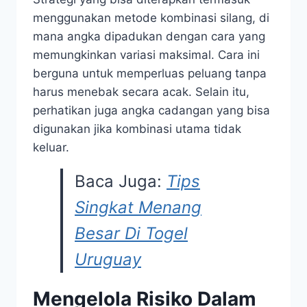
menggunakan metode kombinasi silang, di
mana angka dipadukan dengan cara yang
memungkinkan variasi maksimal. Cara ini
berguna untuk memperluas peluang tanpa
harus menebak secara acak. Selain itu,
perhatikan juga angka cadangan yang bisa
digunakan jika kombinasi utama tidak
keluar.
Baca Juga:
Tips
Singkat Menang
Besar Di Togel
Uruguay
Mengelola Risiko Dalam