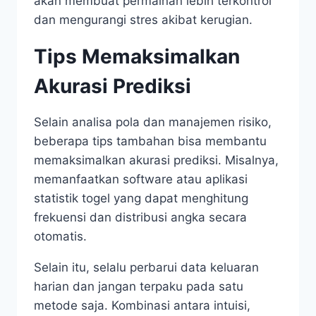
akan membuat permainan lebih terkontrol
dan mengurangi stres akibat kerugian.
Tips Memaksimalkan
Akurasi Prediksi
Selain analisa pola dan manajemen risiko,
beberapa tips tambahan bisa membantu
memaksimalkan akurasi prediksi. Misalnya,
memanfaatkan software atau aplikasi
statistik togel yang dapat menghitung
frekuensi dan distribusi angka secara
otomatis.
Selain itu, selalu perbarui data keluaran
harian dan jangan terpaku pada satu
metode saja. Kombinasi antara intuisi,