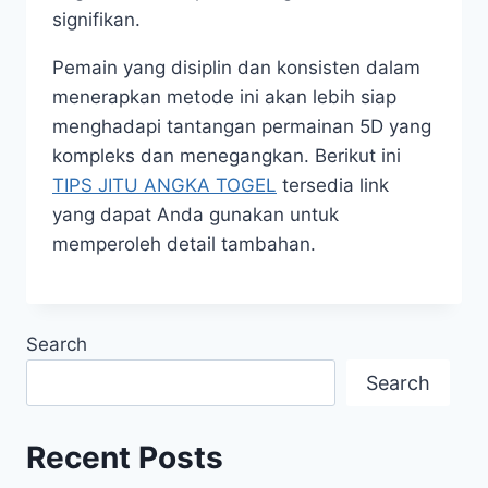
signifikan.
Pemain yang disiplin dan konsisten dalam
menerapkan metode ini akan lebih siap
menghadapi tantangan permainan 5D yang
kompleks dan menegangkan. Berikut ini
TIPS JITU ANGKA TOGEL
tersedia link
yang dapat Anda gunakan untuk
memperoleh detail tambahan.
Search
Search
Recent Posts