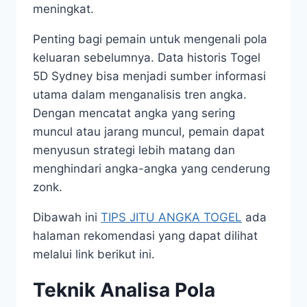
meningkat.
Penting bagi pemain untuk mengenali pola
keluaran sebelumnya. Data historis Togel
5D Sydney bisa menjadi sumber informasi
utama dalam menganalisis tren angka.
Dengan mencatat angka yang sering
muncul atau jarang muncul, pemain dapat
menyusun strategi lebih matang dan
menghindari angka-angka yang cenderung
zonk.
Dibawah ini
TIPS JITU ANGKA TOGEL
ada
halaman rekomendasi yang dapat dilihat
melalui link berikut ini.
Teknik Analisa Pola