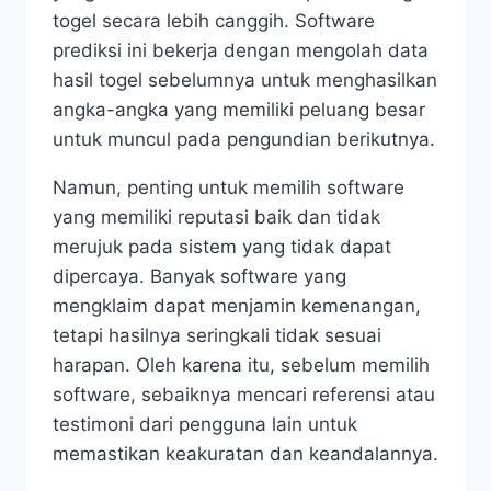
togel secara lebih canggih. Software
prediksi ini bekerja dengan mengolah data
hasil togel sebelumnya untuk menghasilkan
angka-angka yang memiliki peluang besar
untuk muncul pada pengundian berikutnya.
Namun, penting untuk memilih software
yang memiliki reputasi baik dan tidak
merujuk pada sistem yang tidak dapat
dipercaya. Banyak software yang
mengklaim dapat menjamin kemenangan,
tetapi hasilnya seringkali tidak sesuai
harapan. Oleh karena itu, sebelum memilih
software, sebaiknya mencari referensi atau
testimoni dari pengguna lain untuk
memastikan keakuratan dan keandalannya.