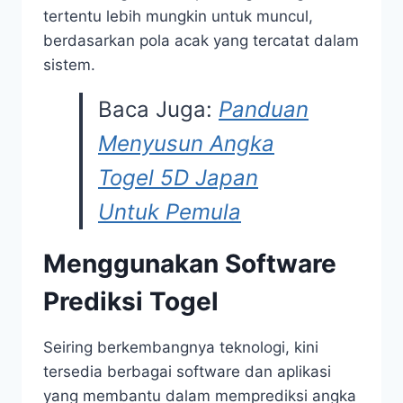
tertentu lebih mungkin untuk muncul,
berdasarkan pola acak yang tercatat dalam
sistem.
Baca Juga:
Panduan
Menyusun Angka
Togel 5D Japan
Untuk Pemula
Menggunakan Software
Prediksi Togel
Seiring berkembangnya teknologi, kini
tersedia berbagai software dan aplikasi
yang membantu dalam memprediksi angka