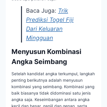
Baca Juga:
Trik
Prediksi Togel Fiji
Dari Keluaran
Mingguan
Menyusun Kombinasi
Angka Seimbang
Setelah kandidat angka terkumpul, langkah
penting berikutnya adalah menyusun
kombinasi yang seimbang. Kombinasi yang
baik biasanya tidak didominasi satu jenis
angka saja. Keseimbangan antara angka
kecil dan besar, ganjil dan genap, serta