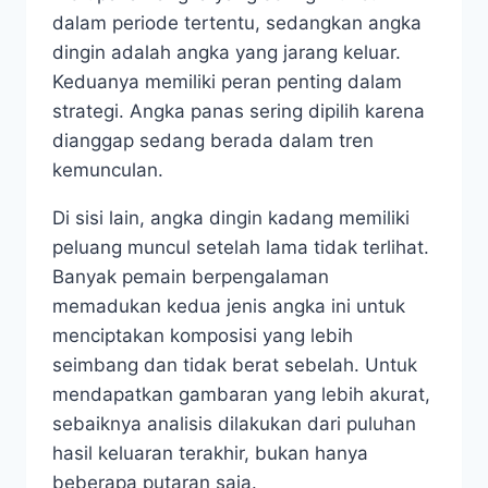
dalam periode tertentu, sedangkan angka
dingin adalah angka yang jarang keluar.
Keduanya memiliki peran penting dalam
strategi. Angka panas sering dipilih karena
dianggap sedang berada dalam tren
kemunculan.
Di sisi lain, angka dingin kadang memiliki
peluang muncul setelah lama tidak terlihat.
Banyak pemain berpengalaman
memadukan kedua jenis angka ini untuk
menciptakan komposisi yang lebih
seimbang dan tidak berat sebelah. Untuk
mendapatkan gambaran yang lebih akurat,
sebaiknya analisis dilakukan dari puluhan
hasil keluaran terakhir, bukan hanya
beberapa putaran saja.