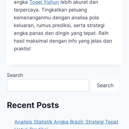
angka
Togel Yishun
lebih akurat dan
terpercaya. Tingkatkan peluang
kemenanganmu dengan analisa pola
keluaran, rumus prediksi, serta strategi
angka panas dan dingin yang tepat. Raih
hasil maksimal dengan info yang jelas dan
praktis!
Search
Search
Recent Posts
Analisis Statistik Angka Brazil: Strategi Tepat