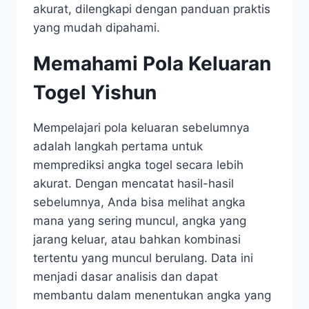
akurat, dilengkapi dengan panduan praktis
yang mudah dipahami.
Memahami Pola Keluaran
Togel Yishun
Mempelajari pola keluaran sebelumnya
adalah langkah pertama untuk
memprediksi angka togel secara lebih
akurat. Dengan mencatat hasil-hasil
sebelumnya, Anda bisa melihat angka
mana yang sering muncul, angka yang
jarang keluar, atau bahkan kombinasi
tertentu yang muncul berulang. Data ini
menjadi dasar analisis dan dapat
membantu dalam menentukan angka yang