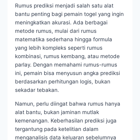
Rumus prediksi menjadi salah satu alat
bantu penting bagi pemain togel yang ingin
meningkatkan akurasi. Ada berbagai
metode rumus, mulai dari rumus
matematika sederhana hingga formula
yang lebih kompleks seperti rumus
kombinasi, rumus kembang, atau metode
parlay. Dengan memahami rumus-rumus
ini, pemain bisa menyusun angka prediksi
berdasarkan perhitungan logis, bukan
sekadar tebakan.
Namun, perlu diingat bahwa rumus hanya
alat bantu, bukan jaminan mutlak
kemenangan. Keberhasilan prediksi juga
tergantung pada ketelitian dalam
menganalisis data keluaran sebelumnya