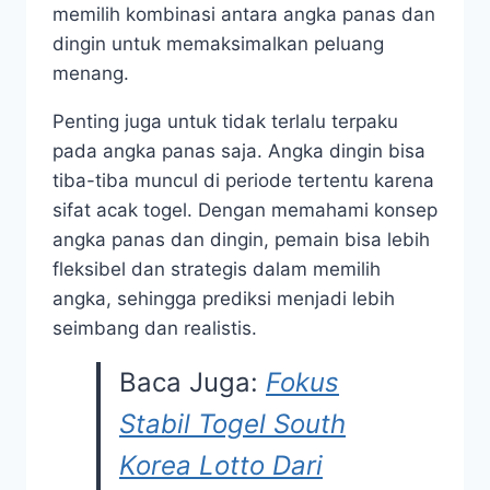
memilih kombinasi antara angka panas dan
dingin untuk memaksimalkan peluang
menang.
Penting juga untuk tidak terlalu terpaku
pada angka panas saja. Angka dingin bisa
tiba-tiba muncul di periode tertentu karena
sifat acak togel. Dengan memahami konsep
angka panas dan dingin, pemain bisa lebih
fleksibel dan strategis dalam memilih
angka, sehingga prediksi menjadi lebih
seimbang dan realistis.
Baca Juga:
Fokus
Stabil Togel South
Korea Lotto Dari