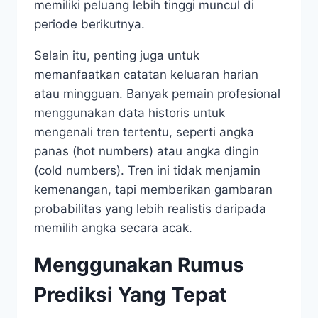
memiliki peluang lebih tinggi muncul di
periode berikutnya.
Selain itu, penting juga untuk
memanfaatkan catatan keluaran harian
atau mingguan. Banyak pemain profesional
menggunakan data historis untuk
mengenali tren tertentu, seperti angka
panas (hot numbers) atau angka dingin
(cold numbers). Tren ini tidak menjamin
kemenangan, tapi memberikan gambaran
probabilitas yang lebih realistis daripada
memilih angka secara acak.
Menggunakan Rumus
Prediksi Yang Tepat