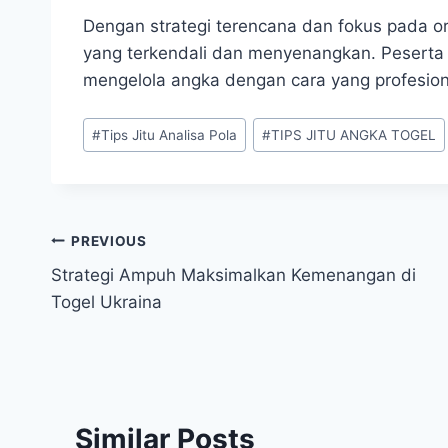
Dengan strategi terencana dan fokus pada or
yang terkendali dan menyenangkan. Peserta 
mengelola angka dengan cara yang profesion
Post
#
Tips Jitu Analisa Pola
#
TIPS JITU ANGKA TOGEL
Tags:
Post
PREVIOUS
Strategi Ampuh Maksimalkan Kemenangan di
navigation
Togel Ukraina
Similar Posts