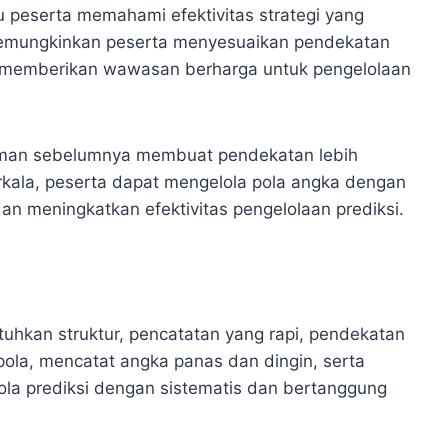
 peserta memahami efektivitas strategi yang
memungkinkan peserta menyesuaikan pendekatan
ni memberikan wawasan berharga untuk pengelolaan
aman sebelumnya membuat pendekatan lebih
erkala, peserta dapat mengelola pola angka dengan
an meningkatkan efektivitas pengelolaan prediksi.
hkan struktur, pencatatan yang rapi, pendekatan
ola, mencatat angka panas dan dingin, serta
la prediksi dengan sistematis dan bertanggung