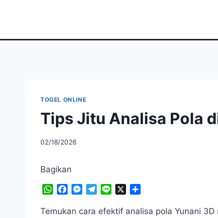
Skip
to
content
TOGEL ONLINE
Tips Jitu Analisa Pola 
02/18/2026
Bagikan
W
F
M
T
L
X
S
h
a
e
e
i
h
a
c
s
l
n
a
Temukan cara efektif analisa pola Yunani 3D m