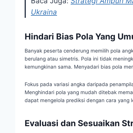
Baca Juga:
Strategi Ampuh M
Ukraina
Hindari Bias Pola Yang U
Banyak peserta cenderung memilih pola angka
berulang atau simetris. Pola ini tidak meni
kemungkinan sama. Menyadari bias pola mem
Fokus pada variasi angka daripada penampilan
Menghindari pola yang mudah ditebak memasti
dapat mengelola prediksi dengan cara yang le
Evaluasi dan Sesuaikan St