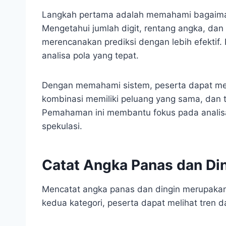
Langkah pertama adalah memahami bagaiman
Mengetahui jumlah digit, rentang angka, dan
merencanakan prediksi dengan lebih efektif
analisa pola yang tepat.
Dengan memahami sistem, peserta dapat mene
kombinasi memiliki peluang yang sama, dan t
Pemahaman ini membantu fokus pada analisa
spekulasi.
Catat Angka Panas dan Di
Mencatat angka panas dan dingin merupakan 
kedua kategori, peserta dapat melihat tren 