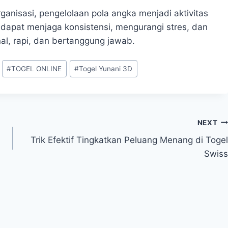
ganisasi, pengelolaan pola angka menjadi aktivitas
dapat menjaga konsistensi, mengurangi stres, dan
al, rapi, dan bertanggung jawab.
#
TOGEL ONLINE
#
Togel Yunani 3D
NEXT
Trik Efektif Tingkatkan Peluang Menang di Togel
Swiss