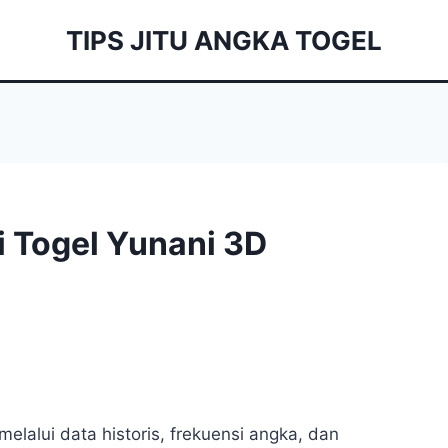
TIPS JITU ANGKA TOGEL
di Togel Yunani 3D
elalui data historis, frekuensi angka, dan