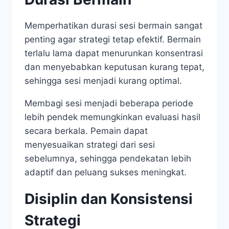
Memperhatikan durasi sesi bermain sangat
penting agar strategi tetap efektif. Bermain
terlalu lama dapat menurunkan konsentrasi
dan menyebabkan keputusan kurang tepat,
sehingga sesi menjadi kurang optimal.
Membagi sesi menjadi beberapa periode
lebih pendek memungkinkan evaluasi hasil
secara berkala. Pemain dapat
menyesuaikan strategi dari sesi
sebelumnya, sehingga pendekatan lebih
adaptif dan peluang sukses meningkat.
Disiplin dan Konsistensi
Strategi