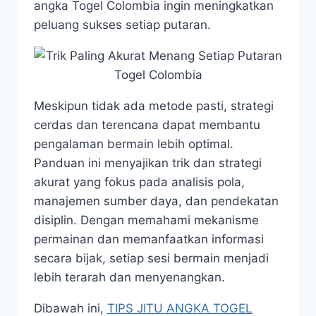
angka Togel Colombia ingin meningkatkan
peluang sukses setiap putaran.
Meskipun tidak ada metode pasti, strategi
cerdas dan terencana dapat membantu
pengalaman bermain lebih optimal.
Panduan ini menyajikan trik dan strategi
akurat yang fokus pada analisis pola,
manajemen sumber daya, dan pendekatan
disiplin. Dengan memahami mekanisme
permainan dan memanfaatkan informasi
secara bijak, setiap sesi bermain menjadi
lebih terarah dan menyenangkan.
Dibawah ini,
TIPS JITU ANGKA TOGEL