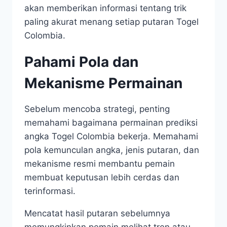
akan memberikan informasi tentang trik
paling akurat menang setiap putaran Togel
Colombia.
Pahami Pola dan
Mekanisme Permainan
Sebelum mencoba strategi, penting
memahami bagaimana permainan prediksi
angka Togel Colombia bekerja. Memahami
pola kemunculan angka, jenis putaran, dan
mekanisme resmi membantu pemain
membuat keputusan lebih cerdas dan
terinformasi.
Mencatat hasil putaran sebelumnya