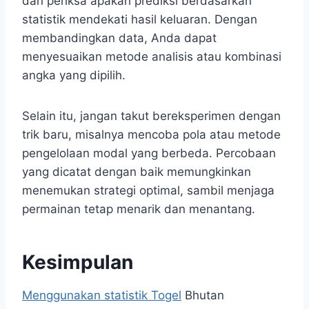
dan periksa apakah prediksi berdasarkan
statistik mendekati hasil keluaran. Dengan
membandingkan data, Anda dapat
menyesuaikan metode analisis atau kombinasi
angka yang dipilih.
Selain itu, jangan takut bereksperimen dengan
trik baru, misalnya mencoba pola atau metode
pengelolaan modal yang berbeda. Percobaan
yang dicatat dengan baik memungkinkan
menemukan strategi optimal, sambil menjaga
permainan tetap menarik dan menantang.
Kesimpulan
Menggunakan statistik Togel
Bhutan