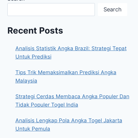
Search
Recent Posts
Analisis Statistik Angka Brazil: Strategi Tepat
Untuk Prediksi
Tips Trik Memaksimalkan Prediksi Angka
Malaysia
Strategi Cerdas Membaca Angka Populer Dan
Tidak Populer Togel India
Analisis Lengkap Pola Angka Togel Jakarta
Untuk Pemula