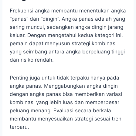
Frekuensi angka membantu menentukan angka
“panas” dan “dingin”. Angka panas adalah yang
sering muncul, sedangkan angka dingin jarang
keluar. Dengan mengetahui kedua kategori ini,
pemain dapat menyusun strategi kombinasi
yang seimbang antara angka berpeluang tinggi
dan risiko rendah.
Penting juga untuk tidak terpaku hanya pada
angka panas. Menggabungkan angka dingin
dengan angka panas bisa memberikan variasi
kombinasi yang lebih luas dan memperbesar
peluang menang. Evaluasi secara berkala
membantu menyesuaikan strategi sesuai tren
terbaru.