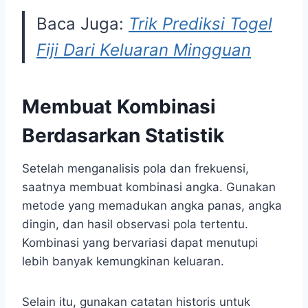
Baca Juga:
Trik Prediksi Togel
Fiji Dari Keluaran Mingguan
Membuat Kombinasi
Berdasarkan Statistik
Setelah menganalisis pola dan frekuensi,
saatnya membuat kombinasi angka. Gunakan
metode yang memadukan angka panas, angka
dingin, dan hasil observasi pola tertentu.
Kombinasi yang bervariasi dapat menutupi
lebih banyak kemungkinan keluaran.
Selain itu, gunakan catatan historis untuk